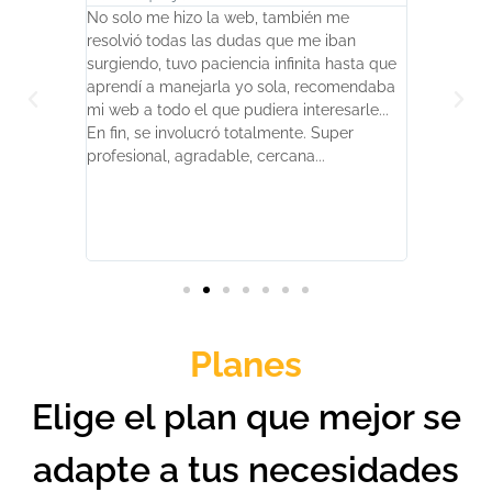
opa de un
No solo me hizo la web, también me
El trabajo
cer lo que
resolvió todas las dudas que me iban
impecable
surgiendo, tuvo paciencia infinita hasta que
todos los
ma o
aprendí a manejarla yo sola, recomendaba
sino que 
e más. El
mi web a todo el que pudiera interesarle...
detalles 
neptas de
En fin, se involucró totalmente. Super
importante
 paciencia
profesional, agradable, cercana...
trato extr
eta! Se la
ampliament
Planes
Elige el plan que mejor se
adapte a tus necesidades