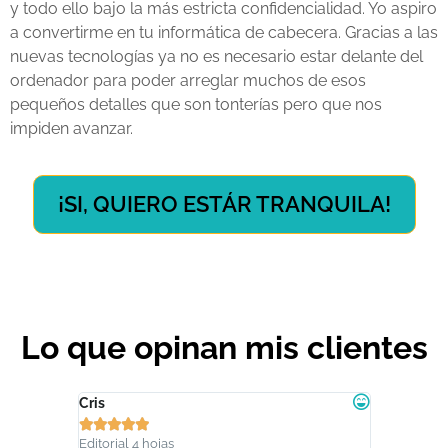
y todo ello bajo la más estricta confidencialidad. Yo aspiro
a convertirme en tu informática de cabecera. Gracias a las
nuevas tecnologías ya no es necesario estar delante del
ordenador para poder arreglar muchos de esos
pequeños detalles que son tonterías pero que nos
impiden avanzar.
¡SI, QUIERO ESTÁR TRANQUILA!
Lo que opinan mis clientes
Cris
Andrea dí









Editorial 4 hojas
Conscienc