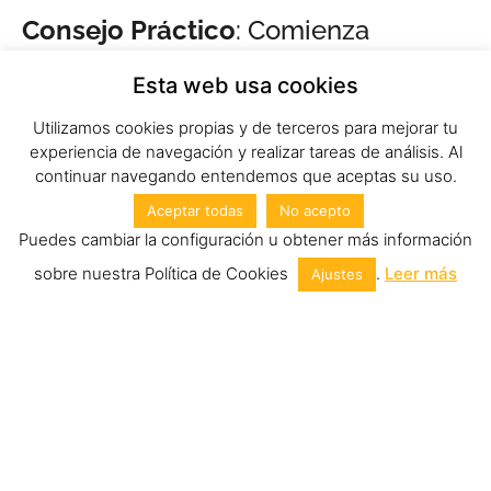
Consejo Práctico
: Comienza
creando una página sencilla que
Esta web usa cookies
incluya tu biografía, una lista de tus
intereses y algunas imágenes. Esto
Utilizamos cookies propias y de terceros para mejorar tu
te permitirá practicar tanto la
experiencia de navegación y realizar tareas de análisis. Al
continuar navegando entendemos que aceptas su uso.
estructura con HTML como el
diseño con CSS.
Aceptar todas
No acepto
Puedes cambiar la configuración u obtener más información
2. Introducción a JavaScript:
sobre nuestra Política de Cookies
.
Leer más
Ajustes
Añadir Interactividad
Una vez que dominas HTML y CSS, el siguiente paso es
aprender
JavaScript
. JavaScript es el lenguaje que permite
que las páginas web sean interactivas. Con JavaScript puedes
añadir funcionalidades como menús desplegables, validación
de formularios, y otros elementos que mejoran la experiencia
del usuario.
JavaScript es muy versátil y, junto con HTML y CSS, forma la